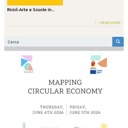
Ricicl-Arte e Scuole in...
{···}
READ MORE
Form
di
Cerca
ricerca