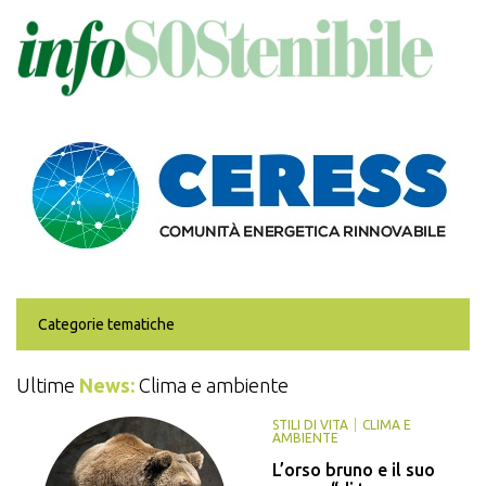
Salta
al
contenuto
principale
Categorie tematiche
Ultime
News:
Clima e ambiente
STILI DI VITA
CLIMA E
AMBIENTE
L’orso bruno e il suo