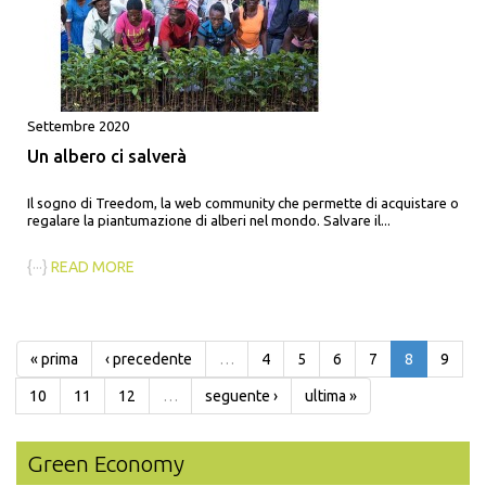
Settembre 2020
Un albero ci salverà
Il sogno di Treedom, la web community che permette di acquistare o
regalare la piantumazione di alberi nel mondo. Salvare il...
{···}
READ MORE
« prima
‹ precedente
…
4
5
6
7
8
9
10
11
12
…
seguente ›
ultima »
Green Economy