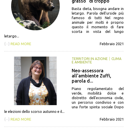
grasso “di troppo
Basta dieta, bisogna andare in
letargo. Parola dell'urside più
famoso di tutti Nel regno
animale per molti è proprio
questo il momento di fare
scorta in vista del lungo
letargo...
{···}
READ MORE
Febbraio 2021
TERRITORI IN AZIONE
CLIMA
E AMBIENTE
Neo-assessora
all'ambiente Zuffi,
parola d...
Piano regolamentato del
verde, mobilità dolce e
distretto dell'economia civile,
un percorso condiviso e con
una forte spinta sociale Dopo
le elezioni dello scorso autunno e il...
{···}
READ MORE
Febbraio 2021