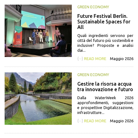
GREEN ECONOMY
Future Festival Berlin.
Sustainable Spaces for
All
Quali ingredienti servono per
città del futuro più sostenibili e
inclusive? Proposte e analisi
dai...
{···}
READ MORE
Maggio 2026
GREEN ECONOMY
Gestire la risorsa acqua
tra innovazione e futuro
Dalla WaterWeek 2026
approfondimenti, suggestioni
e prospettive Digitalizzazione,
infrastrutture...
{···}
READ MORE
Maggio 2026