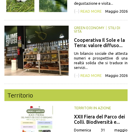
degustazione e visita...
{···}
READ MORE
Maggio 2026
GREEN ECONOMY
STILI DI
VITA
Cooperativa Il Sole e la
Terra: valore diffuso...
Un bilancio sociale che attesta
numeri e prospettive di una
realtà solida che si traduce in
servizi...
{···}
READ MORE
Maggio 2026
Territorio
TERRITORI IN AZIONE
XXII Fiera del Parco dei
Colli. Biodiversità e...
Domenica 31 maggio