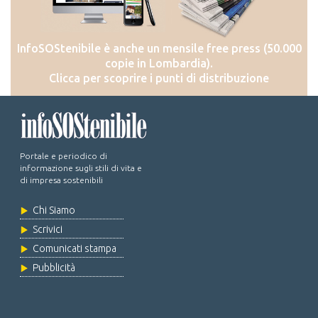
InfoSOStenibile è anche un mensile free press (50.000
copie in Lombardia).
Clicca per scoprire i punti di distribuzione
Portale e periodico di
informazione sugli stili di vita e
di impresa sostenibili
Chi Siamo
Scrivici
Comunicati stampa
Pubblicità