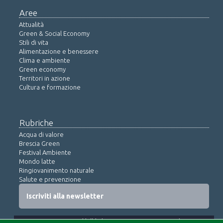
Aree
Attualità
Green & Social Economy
Stili di vita
Alimentazione e benessere
Clima e ambiente
Green economy
Territori in azione
Cultura e formazione
Rubriche
Acqua di valore
Brescia Green
Festival Ambiente
Mondo latte
Ringiovanimento naturale
Salute e prevenzione
Iscriviti alla newsletter
© COPYRIGHT 2015 tutti i diritti non espressamente concessi sono