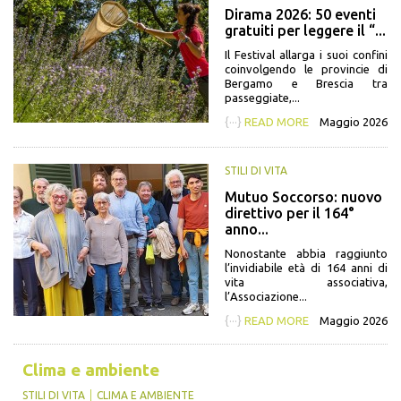
Dirama 2026: 50 eventi
gratuiti per leggere il “...
Il Festival allarga i suoi confini
coinvolgendo le provincie di
Bergamo e Brescia tra
passeggiate,...
{···}
READ MORE
Maggio 2026
STILI DI VITA
Mutuo Soccorso: nuovo
direttivo per il 164°
anno...
Nonostante abbia raggiunto
l’invidiabile età di 164 anni di
vita associativa,
l’Associazione...
{···}
READ MORE
Maggio 2026
Clima e ambiente
STILI DI VITA
CLIMA E AMBIENTE