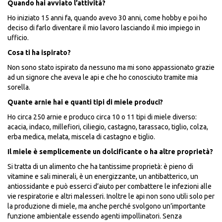
Quando hai avviato l’attività?
Ho iniziato 15 anni fa, quando avevo 30 anni, come hobby e poi ho
deciso di farlo diventare il mio lavoro lasciando il mio impiego in
ufficio.
Cosa ti ha ispirato?
Non sono stato ispirato da nessuno ma mi sono appassionato grazie
ad un signore che aveva le api e che ho conosciuto tramite mia
sorella.
Quante arnie hai e quanti tipi di miele produci?
Ho circa 250 arnie e produco circa 10 o 11 tipi di miele diverso:
acacia, indaco, millefiori, ciliegio, castagno, tarassaco, tiglio, colza,
erba medica, melata, miscela di castagno e tiglio.
Il miele è semplicemente un dolcificante o ha altre proprietà?
Si tratta di un alimento che ha tantissime proprietà: è pieno di
vitamine e sali minerali, è un energizzante, un antibatterico, un
antiossidante e può esserci d’aiuto per combattere le infezioni alle
vie respiratorie e altri malesseri. Inoltre le api non sono utili solo per
la produzione di miele, ma anche perché svolgono un’importante
funzione ambientale essendo agenti impollinatori. Senza