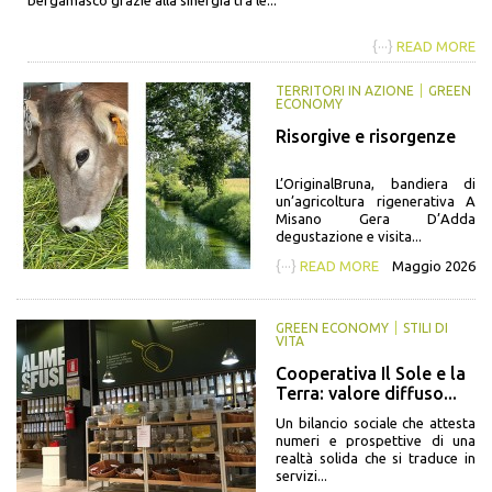
{···}
READ MORE
TERRITORI IN AZIONE
GREEN
ECONOMY
Risorgive e risorgenze
L’OriginalBruna, bandiera di
un’agricoltura rigenerativa A
Misano Gera D’Adda
degustazione e visita...
{···}
READ MORE
Maggio 2026
GREEN ECONOMY
STILI DI
VITA
Cooperativa Il Sole e la
Terra: valore diffuso...
Un bilancio sociale che attesta
numeri e prospettive di una
realtà solida che si traduce in
servizi...