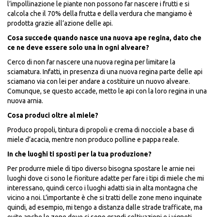
l’impollinazione le piante non possono far nascere i frutti e si
calcola che il 70% della frutta e della verdura che mangiamo è
prodotta grazie all’azione delle api.
Cosa succede quando nasce una nuova ape regina, dato che
ce ne deve essere solo una in ogni alveare?
Cerco di non far nascere una nuova regina per limitare la
sciamatura. Infatti, in presenza di una nuova regina parte delle api
sciamano via con lei per andare a costituire un nuovo alveare.
Comunque, se questo accade, metto le api con la loro regina in una
nuova arnia.
Cosa produci oltre al miele?
Produco propoli, tintura di propoli e crema di nocciole a base di
miele d’acacia, mentre non produco polline e pappa reale.
In che luoghi ti sposti per la tua produzione?
Per produrre miele di tipo diverso bisogna spostare le arnie nei
luoghi dove ci sono le fioriture adatte per fare i tipi di miele che mi
interessano, quindi cerco i luoghi adatti sia in alta montagna che
vicino a noi. L’importante è che si tratti delle zone meno inquinate
quindi, ad esempio, mi tengo a distanza dalle strade trafficate, ma
evito anche le zone dove ci sono grandi coltivazioni e i vigneti,