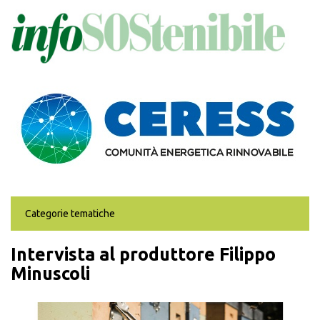
Salta
al
contenuto
principale
Categorie tematiche
Intervista al produttore Filippo
Minuscoli