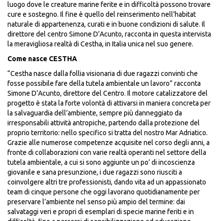
luogo dove le creature marine ferite e in difficoltà possono trovare
cure e sostegno. Il fine è quello del reinserimento nell’habitat
naturale di appartenenza, curati e in buone condizioni di salute. Il
direttore del centro Simone D’Acunto, racconta in questa intervista
la meravigliosa realtà di Cestha, in Italia unica nel suo genere.
Come nasce CESTHA
“Cestha nasce dalla follia visionaria di due ragazzi convinti che
fosse possibile fare della tutela ambientale un lavoro” racconta
Simone D’Acunto, direttore del Centro. Il motore catalizzatore del
progetto è stata la forte volontà di attivarsi in maniera concreta per
la salvaguardia dell’ambiente, sempre più danneggiato da
irresponsabili attività antropiche, partendo dalla protezione del
proprio territorio: nello specifico si tratta del nostro Mar Adriatico.
Grazie alle numerose competenze acquisite nel corso degli anni, a
fronte di collaborazioni con varie realtà operanti nel settore della
tutela ambientale, a cui si sono aggiunte un po’ di incoscienza
giovanile e sana presunzione, i due ragazzi sono riusciti a
coinvolgere altri tre professionisti, dando vita ad un appassionato
team di cinque persone che oggi lavorano quotidianamente per
preservare l’ambiente nel senso più ampio del termine: dai
salvataggi veri e propri di esemplari di specie marine feriti e in