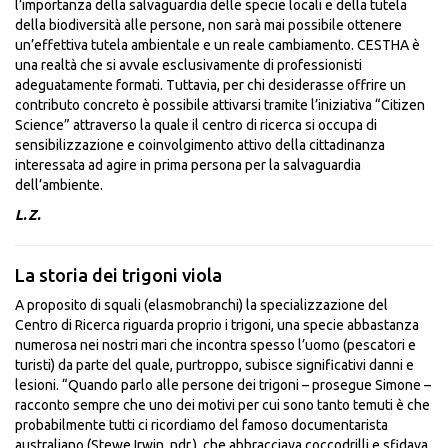
l’importanza della salvaguardia delle specie locali e della tutela
della biodiversità alle persone, non sarà mai possibile ottenere
un’effettiva tutela ambientale e un reale cambiamento. CESTHA è
una realtà che si avvale esclusivamente di professionisti
adeguatamente formati. Tuttavia, per chi desiderasse offrire un
contributo concreto è possibile attivarsi tramite l’iniziativa “Citizen
Science” attraverso la quale il centro di ricerca si occupa di
sensibilizzazione e coinvolgimento attivo della cittadinanza
interessata ad agire in prima persona per la salvaguardia
dell’ambiente.
L.Z.
La storia dei trigoni viola
A proposito di squali (elasmobranchi) la specializzazione del
Centro di Ricerca riguarda proprio i trigoni, una specie abbastanza
numerosa nei nostri mari che incontra spesso l’uomo (pescatori e
turisti) da parte del quale, purtroppo, subisce significativi danni e
lesioni. “Quando parlo alle persone dei trigoni – prosegue Simone –
racconto sempre che uno dei motivi per cui sono tanto temuti è che
probabilmente tutti ci ricordiamo del famoso documentarista
australiano (Stewe Irwin, ndr.), che abbracciava coccodrilli e sfidava