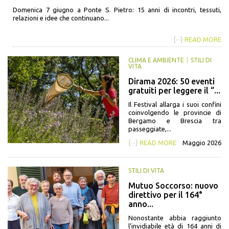
Domenica 7 giugno a Ponte S. Pietro: 15 anni di incontri, tessuti,
relazioni e idee che continuano...
{···}
READ MORE
CLIMA E AMBIENTE
STILI DI
VITA
Dirama 2026: 50 eventi
gratuiti per leggere il “...
Il Festival allarga i suoi confini
coinvolgendo le provincie di
Bergamo e Brescia tra
passeggiate,...
{···}
READ MORE
Maggio 2026
STILI DI VITA
Mutuo Soccorso: nuovo
direttivo per il 164°
anno...
Nonostante abbia raggiunto
l’invidiabile età di 164 anni di