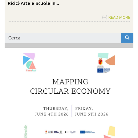
Ricicl-Arte e Scuole in...
{···}
READ MORE
Form
di
Cerca
ricerca