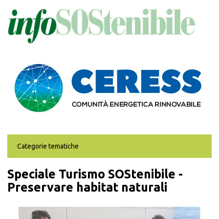
Salta
al
contenuto
principale
Categorie tematiche
Speciale Turismo SOStenibile -
Preservare habitat naturali