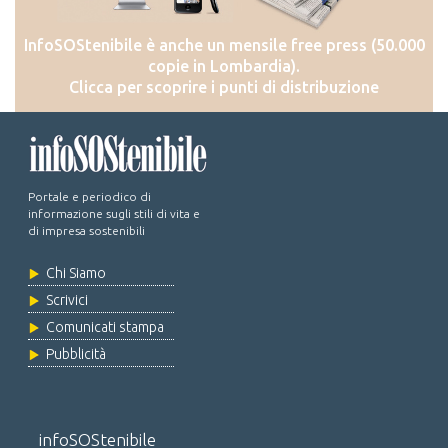
InfoSOStenibile è anche un mensile free press (50.000
copie in Lombardia).
Clicca per scoprire i punti di distribuzione
Portale e periodico di
informazione sugli stili di vita e
di impresa sostenibili
Chi Siamo
Scrivici
Comunicati stampa
Pubblicità
infoSOStenibile