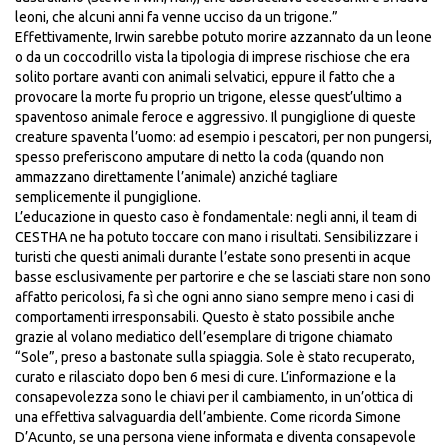
leoni, che alcuni anni fa venne ucciso da un trigone.”
Effettivamente, Irwin sarebbe potuto morire azzannato da un leone
o da un coccodrillo vista la tipologia di imprese rischiose che era
solito portare avanti con animali selvatici, eppure il fatto che a
provocare la morte fu proprio un trigone, elesse quest’ultimo a
spaventoso animale feroce e aggressivo. Il pungiglione di queste
creature spaventa l’uomo: ad esempio i pescatori, per non pungersi,
spesso preferiscono amputare di netto la coda (quando non
ammazzano direttamente l’animale) anziché tagliare
semplicemente il pungiglione.
L’educazione in questo caso è fondamentale: negli anni, il team di
CESTHA ne ha potuto toccare con mano i risultati. Sensibilizzare i
turisti che questi animali durante l’estate sono presenti in acque
basse esclusivamente per partorire e che se lasciati stare non sono
affatto pericolosi, fa sì che ogni anno siano sempre meno i casi di
comportamenti irresponsabili. Questo è stato possibile anche
grazie al volano mediatico dell’esemplare di trigone chiamato
“Sole”, preso a bastonate sulla spiaggia. Sole è stato recuperato,
curato e rilasciato dopo ben 6 mesi di cure. L’informazione e la
consapevolezza sono le chiavi per il cambiamento, in un’ottica di
una effettiva salvaguardia dell’ambiente. Come ricorda Simone
D’Acunto, se una persona viene informata e diventa consapevole