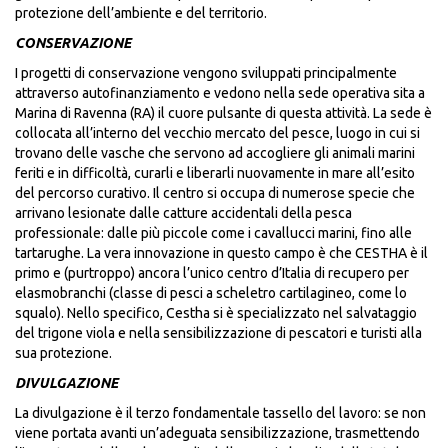
protezione dell’ambiente e del territorio.
CONSERVAZIONE
I progetti di conservazione vengono sviluppati principalmente
attraverso autofinanziamento e vedono nella sede operativa sita a
Marina di Ravenna (RA) il cuore pulsante di questa attività. La sede è
collocata all’interno del vecchio mercato del pesce, luogo in cui si
trovano delle vasche che servono ad accogliere gli animali marini
feriti e in difficoltà, curarli e liberarli nuovamente in mare all’esito
del percorso curativo. Il centro si occupa di numerose specie che
arrivano lesionate dalle catture accidentali della pesca
professionale: dalle più piccole come i cavallucci marini, fino alle
tartarughe. La vera innovazione in questo campo è che CESTHA è il
primo e (purtroppo) ancora l’unico centro d’Italia di recupero per
elasmobranchi (classe di pesci a scheletro cartilagineo, come lo
squalo). Nello specifico, Cestha si è specializzato nel salvataggio
del trigone viola e nella sensibilizzazione di pescatori e turisti alla
sua protezione.
DIVULGAZIONE
La divulgazione è il terzo fondamentale tassello del lavoro: se non
viene portata avanti un’adeguata sensibilizzazione, trasmettendo