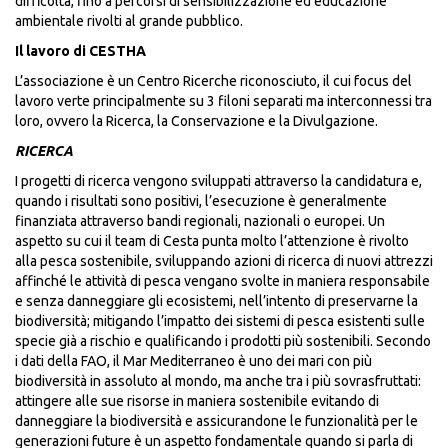
difficoltà, fino a percorsi di sensibilizzazione ed educazione
ambientale rivolti al grande pubblico.
Il lavoro di CESTHA
L’associazione è un Centro Ricerche riconosciuto, il cui focus del
lavoro verte principalmente su 3 filoni separati ma interconnessi tra
loro, ovvero la Ricerca, la Conservazione e la Divulgazione.
RICERCA
I progetti di ricerca vengono sviluppati attraverso la candidatura e,
quando i risultati sono positivi, l’esecuzione è generalmente
finanziata attraverso bandi regionali, nazionali o europei. Un
aspetto su cui il team di Cesta punta molto l’attenzione è rivolto
alla pesca sostenibile, sviluppando azioni di ricerca di nuovi attrezzi
affinché le attività di pesca vengano svolte in maniera responsabile
e senza danneggiare gli ecosistemi, nell’intento di preservarne la
biodiversità; mitigando l’impatto dei sistemi di pesca esistenti sulle
specie già a rischio e qualificando i prodotti più sostenibili. Secondo
i dati della FAO, il Mar Mediterraneo è uno dei mari con più
biodiversità in assoluto al mondo, ma anche tra i più sovrasfruttati:
attingere alle sue risorse in maniera sostenibile evitando di
danneggiare la biodiversità e assicurandone le funzionalità per le
generazioni future è un aspetto fondamentale quando si parla di