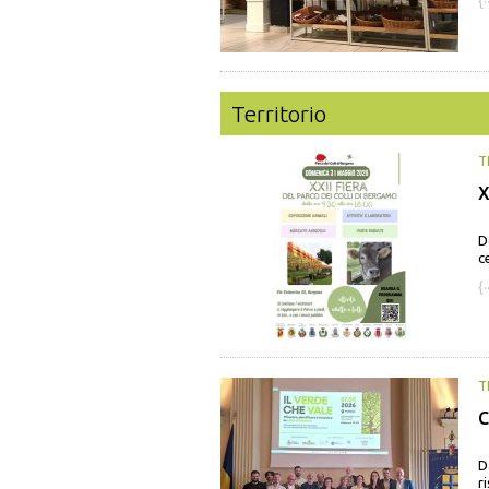
{·
Territorio
T
X
D
c
{·
T
C
D
ri