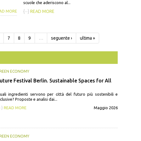
scuole che aderiscono al...
AD MORE
{···}
READ MORE
7
8
9
…
seguente ›
ultima »
REEN ECONOMY
uture Festival Berlin. Sustainable Spaces for All
uali ingredienti servono per città del futuro più sostenibili e
nclusive? Proposte e analisi dai...
··}
READ MORE
Maggio 2026
REEN ECONOMY