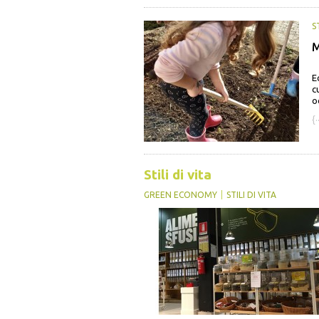
S
M
E
c
o
{·
Stili di vita
GREEN ECONOMY
STILI DI VITA