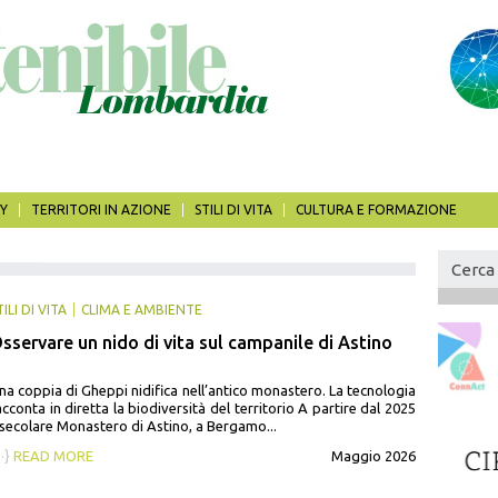
Y
TERRITORI IN AZIONE
STILI DI VITA
CULTURA E FORMAZIONE
For
di
Cerca
TILI DI VITA
CLIMA E AMBIENTE
rice
sservare un nido di vita sul campanile di Astino
na coppia di Gheppi nidifica nell’antico monastero. La tecnologia
acconta in diretta la biodiversità del territorio A partire dal 2025
l secolare Monastero di Astino, a Bergamo...
··}
READ MORE
Maggio 2026