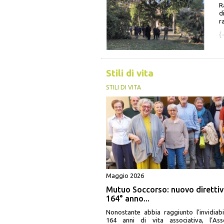
R
d
r
{·
Stili di vita
STILI DI VITA
Maggio 2026
Mutuo Soccorso: nuovo direttivo
164° anno...
Nonostante abbia raggiunto l’invidiabi
164 anni di vita associativa, l’Ass