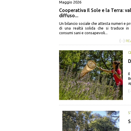
Maggio 2026
Cooperativa Il Sole e la Terra: va
diffuso...
Un bilancio sociale che attesta numeri e p
di una realtà solida che si traduce in 
consumi sani e consapevoli...
{···}
RE
C
D
I
B
a
{·
S
S