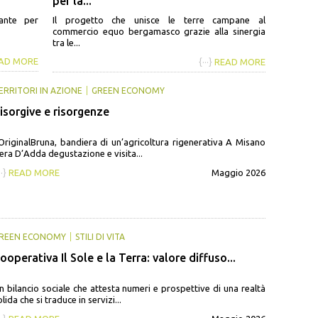
per la...
ante per
Il progetto che unisce le terre campane al
commercio equo bergamasco grazie alla sinergia
tra le...
AD MORE
{···}
READ MORE
ERRITORI IN AZIONE
GREEN ECONOMY
isorgive e risorgenze
’OriginalBruna, bandiera di un’agricoltura rigenerativa A Misano
era D’Adda degustazione e visita...
··}
READ MORE
Maggio 2026
REEN ECONOMY
STILI DI VITA
ooperativa Il Sole e la Terra: valore diffuso...
n bilancio sociale che attesta numeri e prospettive di una realtà
olida che si traduce in servizi...