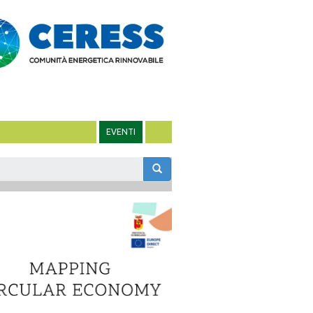
EVENTI
m
rca