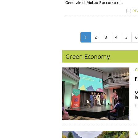
Generale di Mutuo Soccorso di...
{···}
RE
1
2
3
4
5
6
Green Economy
G
F
Q
i
{·
G