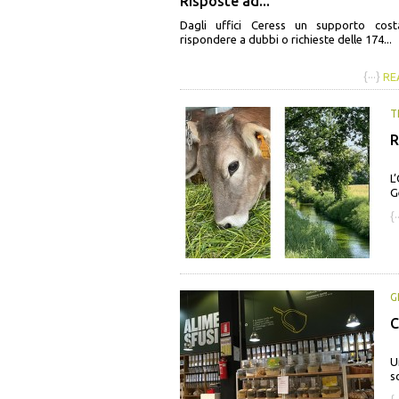
Risposte ad...
Dagli uffici Ceress un supporto cost
rispondere a dubbi o richieste delle 174...
{···}
RE
T
R
L
G
{·
G
C
U
s