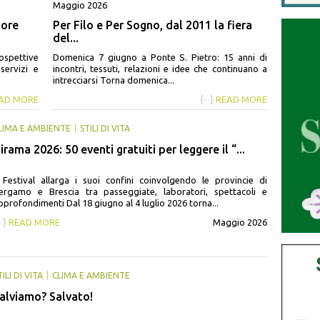
Maggio 2026
lore
Per Filo e Per Sogno, dal 2011 la fiera
del...
rospettive
Domenica 7 giugno a Ponte S. Pietro: 15 anni di
servizi e
incontri, tessuti, relazioni e idee che continuano a
intrecciarsi Torna domenica...
AD MORE
{···}
READ MORE
LIMA E AMBIENTE
STILI DI VITA
irama 2026: 50 eventi gratuiti per leggere il “...
l Festival allarga i suoi confini coinvolgendo le provincie di
ergamo e Brescia tra passeggiate, laboratori, spettacoli e
pprofondimenti Dal 18 giugno al 4 luglio 2026 torna...
··}
READ MORE
Maggio 2026
TILI DI VITA
CLIMA E AMBIENTE
alviamo? Salvato!