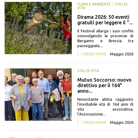
CLIMA E AMBIENTE
STILI DI
VITA
Dirama 2026: 50 eventi
gratuiti per leggere il “...
Il Festival allarga i suoi confini
coinvolgendo le provincie di
Bergamo e Brescia tra
passeggiate,...
{···}
READ MORE
Maggio 2026
STILI DI VITA
Mutuo Soccorso: nuovo
direttivo per il 164°
anno...
Nonostante abbia raggiunto
l’invidiabile età di 164 anni di
vita associativa,
l’Associazione...
{···}
READ MORE
Maggio 2026