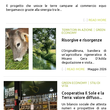
Il progetto che unisce le terre campane al commercio equo
bergamasco grazie alla sinergia tra le...
{···}
READ MORE
TERRITORI IN AZIONE
GREEN
ECONOMY
Risorgive e risorgenze
L’OriginalBruna, bandiera di
un’agricoltura rigenerativa A
Misano Gera D’Adda
degustazione e visita...
{···}
READ MORE
Maggio 2026
GREEN ECONOMY
STILI DI
VITA
Cooperativa Il Sole e la
Terra: valore diffuso...
Un bilancio sociale che attesta
numeri e prospettive di una