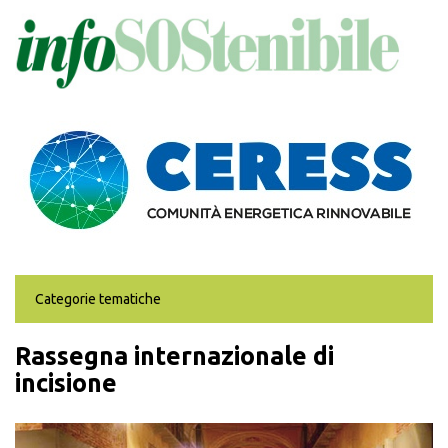
Salta
al
contenuto
principale
Categorie tematiche
Rassegna internazionale di
incisione