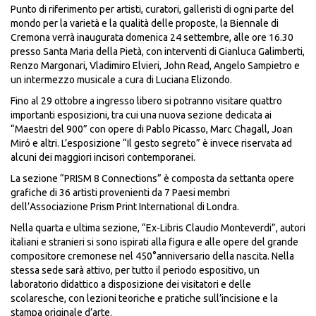
Punto di riferimento per artisti, curatori, galleristi di ogni parte del
mondo per la varietà e la qualità delle proposte, la Biennale di
Cremona verrà inaugurata domenica 24 settembre, alle ore 16.30
presso Santa Maria della Pietà, con interventi di Gianluca Galimberti,
Renzo Margonari, Vladimiro Elvieri, John Read, Angelo Sampietro e
un intermezzo musicale a cura di Luciana Elizondo.
Fino al 29 ottobre a ingresso libero si potranno visitare quattro
importanti esposizioni, tra cui una nuova sezione dedicata ai
“Maestri del 900” con opere di Pablo Picasso, Marc Chagall, Joan
Miró e altri. L’esposizione “Il gesto segreto” è invece riservata ad
alcuni dei maggiori incisori contemporanei.
La sezione “PRISM 8 Connections” è composta da settanta opere
grafiche di 36 artisti provenienti da 7 Paesi membri
dell’Associazione Prism Print International di Londra.
Nella quarta e ultima sezione, “Ex-Libris Claudio Monteverdi”, autori
italiani e stranieri si sono ispirati alla figura e alle opere del grande
compositore cremonese nel 450°anniversario della nascita. Nella
stessa sede sarà attivo, per tutto il periodo espositivo, un
laboratorio didattico a disposizione dei visitatori e delle
scolaresche, con lezioni teoriche e pratiche sull’incisione e la
stampa originale d’arte.