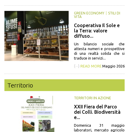
GREEN ECONOMY
STILI DI
VITA
Cooperativa Il Sole e
la Terra: valore
diffuso...
Un bilancio sociale che
attesta numeri e prospettive
di una realtà solida che si
traduce in servizi...
{···}
READ MORE
Maggio 2026
Territorio
TERRITORI IN AZIONE
XXII Fiera del Parco
dei Colli. Biodiversità
e...
Domenica 31 maggio
laboratori, mercato agricolo