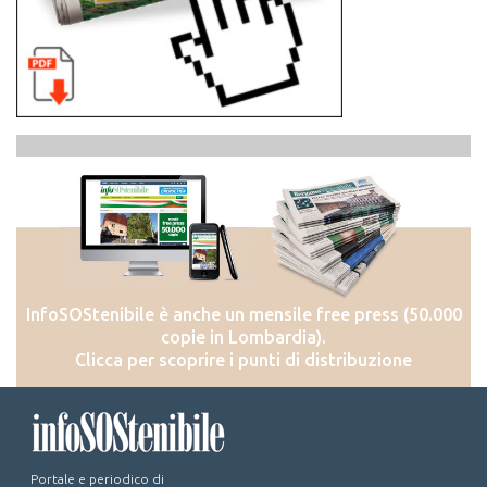
InfoSOStenibile è anche un mensile free press (50.000
copie in Lombardia).
Clicca per scoprire i punti di distribuzione
Portale e periodico di