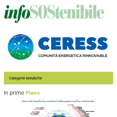
Salta
al
contenuto
principale
Categorie tematiche
In primo
Piano