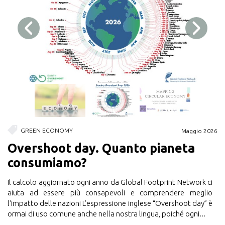
GREEN ECONOMY
026
Maggio 2026
Overshoot day. Quanto pianeta
M
consumiamo?
c
,
Il calcolo aggiornato ogni anno da Global Footprint Network ci
Gi
l
aiuta ad essere più consapevoli e comprendere meglio
or
e
l'impatto delle nazioni L’espressione inglese “Overshoot day” è
un
ormai di uso comune anche nella nostra lingua, poiché ogni...
pr
di.