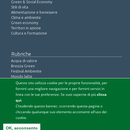
Green & Social Economy
Stili di vita
Alimentazione e benessere
Clima e ambiente
Green economy
Territori in azione
Cultura e formazione
Rubriche
Acqua di valore
Brescia Green
Festival Ambiente
Mondo latte
Ringiovanimento naturale
Questo sito utilizza cookie per le proprie funzionalità, per
Salute e prevenzione
fornirti una migliore navigazione e per fornirti servizi in
linea con le tue preferenze. Se vuoi saperne di più
clicca
Iscriviti alla newsletter
qui
.
Chiudendo questo banner, scorrendo questa pagina o
cliccando qualunque suo elemento acconsenti all’uso dei
© COPYRIGHT 2015 tutti i diritti non espressamente concessi sono
cookie.
riservati -
Privacy policy
-
Agenzia SEO
> Soc. coop. infoSOStenibile
OK, acconsento