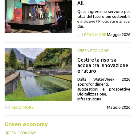
All
Quali ingredienti servono per
città del futuro più sostenibili
e inclusive? Proposte e analisi
dai...
{···}
READ MORE
Maggio 2026
GREEN ECONOMY
Gestire la risorsa
acqua tra innovazione
e futuro
Dalla WaterWeek 2026
approfondimenti,
suggestioni e prospettive
Digitalizzazione,
infrastrutture...
{···}
READ MORE
Maggio 2026
Green economy
GREEN ECONOMY