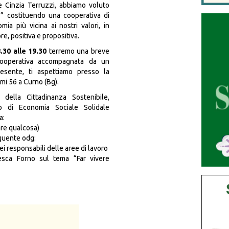
 e Cinzia Terruzzi, abbiamo voluto
e ” costituendo una cooperativa di
mia più vicina ai nostri valori, in
re, positiva e propositiva.
.30 alle 19.30
terremo una breve
cooperativa accompagnata da un
resente, ti aspettiamo presso la
ermi 56 a Curno (Bg).
della Cittadinanza Sostenibile,
o di Economia Sociale Solidale
a:
are qualcosa)
eguente odg:
i responsabili delle aree di lavoro
esca Forno sul tema “Far vivere