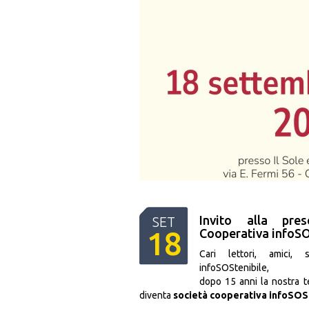
Invito alla pre
SET
18
Cooperativa infoSO
Cari lettori, amici, 
infoSOStenibile,
dopo 15 anni la nostra te
diventa
società cooperativa infoSOS