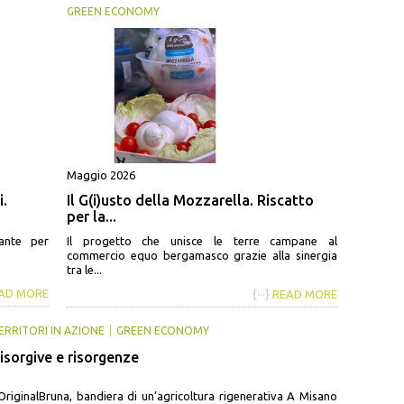
GREEN ECONOMY
Maggio 2026
i.
Il G(i)usto della Mozzarella. Riscatto
per la...
ante per
Il progetto che unisce le terre campane al
commercio equo bergamasco grazie alla sinergia
tra le...
AD MORE
{···}
READ MORE
ERRITORI IN AZIONE
GREEN ECONOMY
isorgive e risorgenze
’OriginalBruna, bandiera di un’agricoltura rigenerativa A Misano