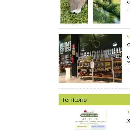
G
{·
G
C
U
s
{·
Territorio
T
X