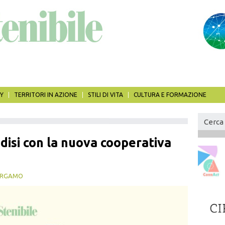
Y
TERRITORI IN AZIONE
STILI DI VITA
CULTURA E FORMAZIONE
For
di
Cerca
disi con la nuova cooperativa
rice
ERGAMO