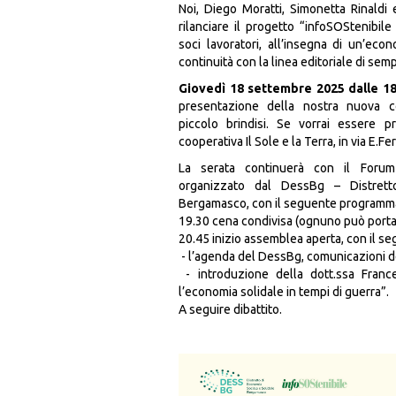
Noi, Diego Moratti, Simonetta Rinaldi
rilanciare il progetto “infoSOStenibil
soci lavoratori, all’insegna di un’econo
continuità con la linea editoriale di semp
Giovedì 18 settembre 2025 dalle 18
presentazione della nostra nuova 
piccolo brindisi. Se vorrai essere p
cooperativa Il Sole e la Terra, in via E.F
La serata continuerà con il Forum 
organizzato dal DessBg – Distrett
Bergamasco, con il seguente programm
19.30 cena condivisa (ognuno può port
20.45 inizio assemblea aperta, con il s
- l’agenda del DessBg, comunicazioni de
- introduzione della dott.ssa Franc
l’economia solidale in tempi di guerra”.
A seguire dibattito.