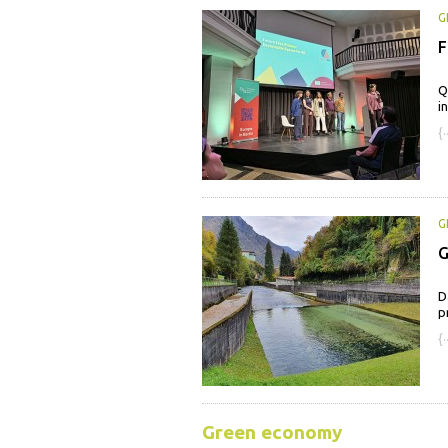
G
F
Q
i
{·
G
G
D
p
{·
Green economy