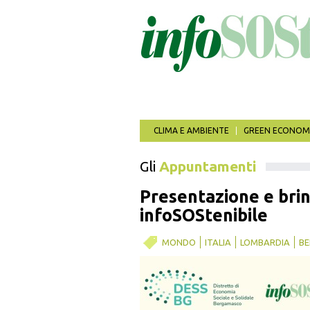
Salta
al
contenuto
principale
CLIMA E AMBIENTE
GREEN ECONOM
Gli
Appuntamenti
Presentazione e brin
infoSOStenibile
MONDO
ITALIA
LOMBARDIA
B