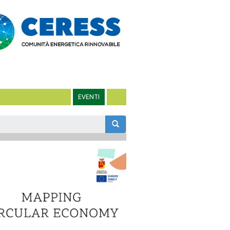
EVENTI
m
rca