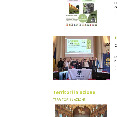
D
c
{·
T
C
D
ri
{·
Territori in azione
TERRITORI IN AZIONE