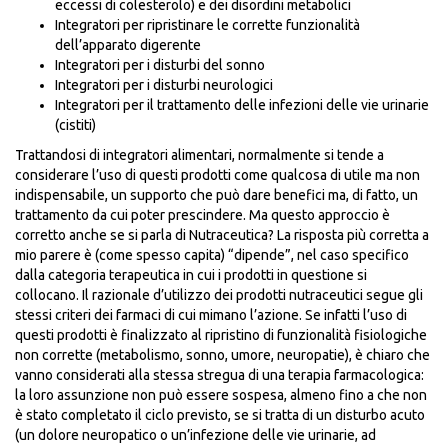
eccessi di colesterolo) e dei disordini metabolici
Integratori per ripristinare le corrette funzionalità
dell’apparato digerente
Integratori per i disturbi del sonno
Integratori per i disturbi neurologici
Integratori per il trattamento delle infezioni delle vie urinarie
(cistiti)
Trattandosi di integratori alimentari, normalmente si tende a
considerare l’uso di questi prodotti come qualcosa di utile ma non
indispensabile, un supporto che può dare benefici ma, di fatto, un
trattamento da cui poter prescindere. Ma questo approccio è
corretto anche se si parla di Nutraceutica? La risposta più corretta a
mio parere è (come spesso capita) “dipende”, nel caso specifico
dalla categoria terapeutica in cui i prodotti in questione si
collocano. Il razionale d’utilizzo dei prodotti nutraceutici segue gli
stessi criteri dei farmaci di cui mimano l’azione. Se infatti l’uso di
questi prodotti è finalizzato al ripristino di funzionalità fisiologiche
non corrette (metabolismo, sonno, umore, neuropatie), è chiaro che
vanno considerati alla stessa stregua di una terapia farmacologica:
la loro assunzione non può essere sospesa, almeno fino a che non
è stato completato il ciclo previsto, se si tratta di un disturbo acuto
(un dolore neuropatico o un’infezione delle vie urinarie, ad