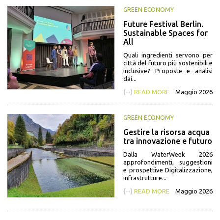
GREEN ECONOMY
Future Festival Berlin.
Sustainable Spaces for
All
Quali ingredienti servono per
città del futuro più sostenibili e
inclusive? Proposte e analisi
dai...
{···}
READ MORE
Maggio 2026
GREEN ECONOMY
Gestire la risorsa acqua
tra innovazione e futuro
Dalla WaterWeek 2026
approfondimenti, suggestioni
e prospettive Digitalizzazione,
infrastrutture...
{···}
READ MORE
Maggio 2026