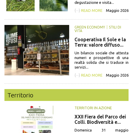
degustazione e visita...
{···}
READ MORE
Maggio 2026
GREEN ECONOMY
STILI DI
VITA
Cooperativa Il Sole e la
Terra: valore diffuso...
Un bilancio sociale che attesta
numeri e prospettive di una
realtà solida che si traduce in
servizi...
{···}
READ MORE
Maggio 2026
Territorio
TERRITORI IN AZIONE
XXII Fiera del Parco dei
Colli. Biodiversità e...
Domenica 31 maggio