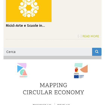
Ricicl-Arte e Scuole in...
{···}
READ MORE
Form
di
Cerca
ricerca