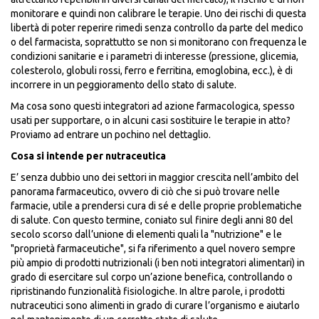
monitorare e quindi non calibrare le terapie. Uno dei rischi di questa
libertà di poter reperire rimedi senza controllo da parte del medico
o del farmacista, soprattutto se non si monitorano con frequenza le
condizioni sanitarie e i parametri di interesse (pressione, glicemia,
colesterolo, globuli rossi, ferro e ferritina, emoglobina, ecc.), è di
incorrere in un peggioramento dello stato di salute.
Ma cosa sono questi integratori ad azione farmacologica, spesso
usati per supportare, o in alcuni casi sostituire le terapie in atto?
Proviamo ad entrare un pochino nel dettaglio.
Cosa si intende per nutraceutica
E’ senza dubbio uno dei settori in maggior crescita nell’ambito del
panorama farmaceutico, ovvero di ciò che si può trovare nelle
farmacie, utile a prendersi cura di sé e delle proprie problematiche
di salute. Con questo termine, coniato sul finire degli anni 80 del
secolo scorso dall’unione di elementi quali la "nutrizione" e le
"proprietà farmaceutiche", si fa riferimento a quel novero sempre
più ampio di prodotti nutrizionali (i ben noti integratori alimentari) in
grado di esercitare sul corpo un’azione benefica, controllando o
ripristinando funzionalità fisiologiche. In altre parole, i prodotti
nutraceutici sono alimenti in grado di curare l’organismo e aiutarlo