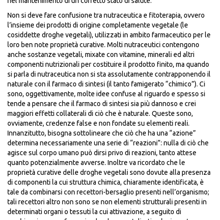
nel mantenimento di un corretto stato di salute.
Non si deve fare confusione tra nutraceutica e fitoterapia, ovvero
l’insieme dei prodotti di origine completamente vegetale (le
cosiddette droghe vegetali), utilizzati in ambito farmaceutico per le
loro ben note proprietà curative. Molti nutraceutici contengono
anche sostanze vegetali, mixate con vitamine, minerali ed altri
componenti nutrizionali per costituire il prodotto finito, ma quando
si parla di nutraceutica non si sta assolutamente contrapponendo il
naturale con il farmaco di sintesi (il tanto famigerato “chimico”). Ci
sono, oggettivamente, molte idee confuse al riguardo e spesso si
tende a pensare che il farmaco di sintesi sia più dannoso e crei
maggiori effetti collaterali di ciò che è naturale. Queste sono,
ovviamente, credenze false e non fondate su elementi reali.
Innanzitutto, bisogna sottolineare che ciò che ha una “azione”
determina necessariamente una serie di “reazioni”: nulla di ciò che
agisce sul corpo umano può dirsi privo di reazioni, tanto attese
quanto potenzialmente avverse. Inoltre va ricordato che le
proprietà curative delle droghe vegetali sono dovute alla presenza
di componenti la cui struttura chimica, chiaramente identificata, è
tale da combinarsi con recettori-bersaglio presenti nell’organismo;
tali recettori altro non sono se non elementi strutturali presenti in
determinati organi o tessuti la cui attivazione, a seguito di