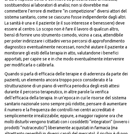
sostituendosi ai laboratori di analisi; non si dovrebbe mai
commettere l'errore di mettere “in competizione” diversi attori del
sistema sanitario, come se ciascuno fosse indipendente dagli altri.
La sanità è una e il paziente (e il suo interesse e benessere) deve
essere al centro. Lo scopo non è fare il lavoro di qualcun altro,
bensì di fornire uno strumento comodo, vicino a casa, attendibile
per poter indirizzare i cittadini verso percorsi di approfondimento
diagnostico eventualmente necessari, nonché aiutare il paziente a
monitorare gli esiti della terapia in atto, valutandone i benefici
apportati, per capire se e in che modo eventualmente intervenire
per modificarla o calibrarla.
Quando si parla di efficacia delle terapie e di aderenza da parte dei
pazienti, un elemento ancora troppo poco considerato è la
strutturazione di un piano di verifica periodica degli esiti attesi
durante il percorso terapeutico, in altre parole la verifica
dell’efficacia della terapia. In un’epoca in cui le risorse del sistema
sanitario nazionale sono sempre più ridotte, pensare di aumentare
il numero e la frequenza dei controlli nei centri accreditati è
semplicemente irrealizzabile; eppure, a maggior ragione ora che
molti disturbi vengono trattati con i cosiddetti “integratori” (ovvero i
prodotti “nutraceutici”) liberamente acquistati in farmacia (ma
altrettanto reperibili in diversi canali del mercato), il rischio è di non