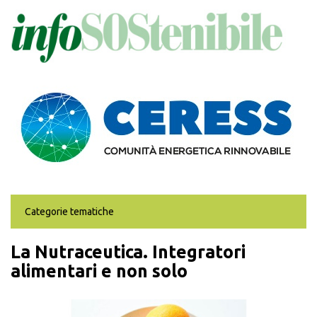
Salta
al
contenuto
principale
Categorie tematiche
La Nutraceutica. Integratori
alimentari e non solo