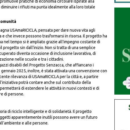
, promuove pratiche di economia circolare ispirate alla
diminuire i rifiuti ma punta idealmente alla loro totale
comunità
pagna USAmaRICICLA, pensata per dare nuova vita agli
a e che invece possono trasformarsi in risorsa. Il progetto ha
ma nel tempo si è ampliato grazie all’impegno costante di
 progetto sin dall’inizio. Non si tratta di una semplice
cuperato diventa occasione di inclusione lavorativa, di
azione nelle scuole e tra i cittadini.
azzi disabili del Progetto Senzacca, che affiancano i
al gennaio 2025, inoltre, è stata attivata una convenzione con
ente rilevanza di USAmaRICICLA per la città e, a partire
l’iniziativa potrà contare anche sul contributo della
metterà di estendere le attività in nuovi contesti e di
e di persone.
ia di riciclo intelligente e di solidarietà. Il progetto
getti apparentemente inutili possono avere un futuro
a all’ambiente e alle persone.