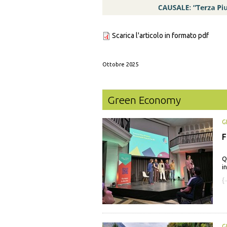
Scarica l'articolo in formato pdf
Ottobre 2025
Green Economy
G
F
Q
i
{·
G