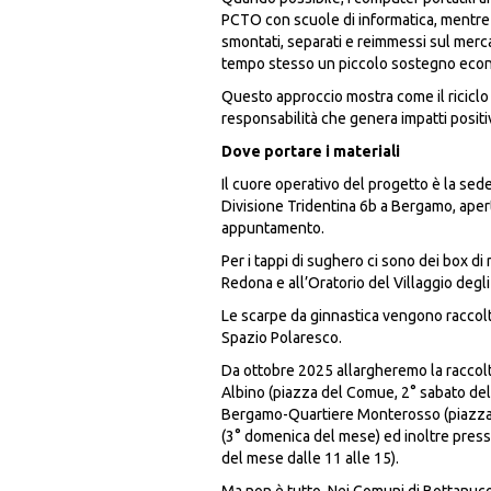
PCTO con scuole di informatica, mentre q
smontati, separati e reimmessi sul merc
tempo stesso un piccolo sostegno econ
Questo approccio mostra come il riciclo 
responsabilità che genera impatti positiv
Dove portare i materiali
Il cuore operativo del progetto è la sed
Divisione Tridentina 6b a Bergamo, aperta
appuntamento.
Per i tappi di sughero ci sono dei box di 
Redona e all’Oratorio del Villaggio degli
Le scarpe da ginnastica vengono raccolt
Spazio Polaresco.
Da ottobre 2025 allargheremo la raccolt
Albino (piazza del Comue, 2° sabato del
Bergamo-Quartiere Monterosso (piazza 
(3° domenica del mese) ed inoltre press
del mese dalle 11 alle 15).