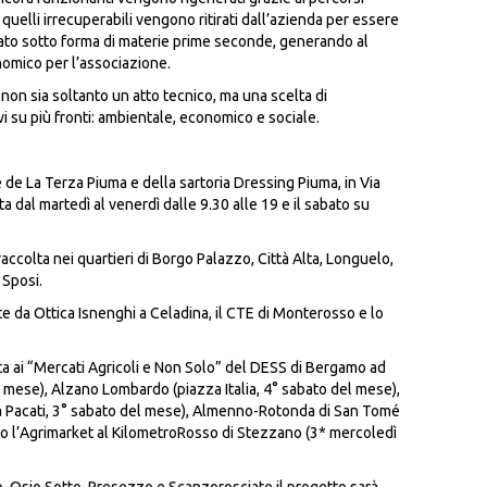
uelli irrecuperabili vengono ritirati dall’azienda per essere
ato sotto forma di materie prime seconde, generando al
omico per l’associazione.
non sia soltanto un atto tecnico, ma una scelta di
i su più fronti: ambientale, economico e sociale.
e de La Terza Piuma e della sartoria Dressing Piuma, in Via
 dal martedì al venerdì dalle 9.30 alle 19 e il sabato su
raccolta nei quartieri di Borgo Palazzo, Città Alta, Longuelo,
 Sposi.
e da Ottica Isnenghi a Celadina, il CTE di Monterosso e lo
a ai “Mercati Agricoli e Non Solo” del DESS di Bergamo ad
 mese), Alzano Lombardo (piazza Italia, 4° sabato del mese),
Pacati, 3° sabato del mese), Almenno-Rotonda di San Tomé
o l’Agrimarket al KilometroRosso di Stezzano (3* mercoledì