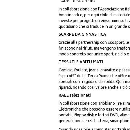
TAPPI DI SUGHERO
In collaborazione con l’Associazione It
Amorincork e, per ogni chilo di material
investe per progetti di reinserimento lav
quotidiano che si traduce in un grande 
SCARPE DA GINNASTICA
Grazie alla partnership con Esosport, l
finiscono nei rifiuti, ma vengono trasfor
modo concreto per unire sport, riciclo e
TESSUTI E ABITI USATI
Camicie, foulard, jeans, cravatte e passa
“spin off” de La Terza Piuma che offre 
speciali con fragilità o disabilità. Qui i 
riparati, ridando così valore anche a ciò
RAEE selezionati
In collaborazione con Tribbiano Tre si r
Elettroniche che possono essere riutilizz
portatili, floppy disk e lettori DVD, alim
generazione senza batteria, smartphone,
Quando possibile, i computer portatili a