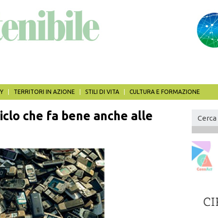
Y
TERRITORI IN AZIONE
STILI DI VITA
CULTURA E FORMAZIONE
iclo che fa bene anche alle
For
di
Cerca
rice