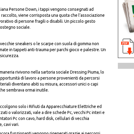
aliana Persone Down, i tappi vengono consegnati ad
e raccolto, viene corrisposta una quota che l’associazione
orativo di persone fragili o disabili. Un piccolo gesto
sostegno sociale.
e vecchie sneakers o le scarpe con suola di gomma non
mate in tappeti anti-trauma per parchi gioco e palestre. Un
 sicurezza.
maneria rivivono nella sartoria sociale Dressing Piuma, lo
opportunità di lavoro a persone provenienti da percorsi
materiali diventano abiti su misura, accessori unici o capi
 che sembrava ormai inutile.
accolgono solo i Rifiuti da Apparecchiature Elettriche ed
ati o valorizzati, vale a dire schede Pc, vecchi Pc interi e
entatori Pc con cavo, hard disk, cellulari di vecchia
 cavi vari.
ncora funzionanti vengono rigenerati grazie ai percorsi