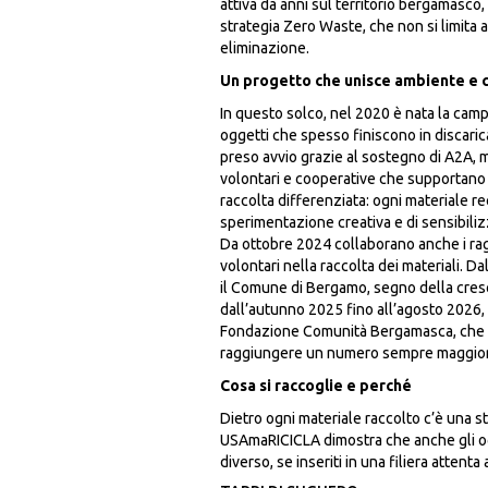
attiva da anni sul territorio bergamasco
strategia Zero Waste, che non si limita a 
eliminazione.
Un progetto che unisce ambiente e 
In questo solco, nel 2020 è nata la cam
oggetti che spesso finiscono in discaric
preso avvio grazie al sostegno di A2A, 
volontari e cooperative che supportano il
raccolta differenziata: ogni materiale re
sperimentazione creativa e di sensibilizz
Da ottobre 2024 collaborano anche i rag
volontari nella raccolta dei materiali. D
il Comune di Bergamo, segno della cresc
dall’autunno 2025 fino all’agosto 2026, 
Fondazione Comunità Bergamasca, che per
raggiungere un numero sempre maggior
Cosa si raccoglie e perché
Dietro ogni materiale raccolto c’è una stor
USAmaRICICLA dimostra che anche gli og
diverso, se inseriti in una filiera attent