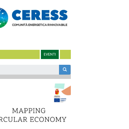
EVENTI
m
rca