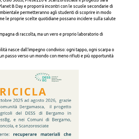
, Osio Sotto, Presezzo e Scanzorosciate il progetto sarà
lanet B Day e proporrà incontri con le scuole secondarie di
 ambientale permetteranno agli studenti di scoprire in modo
 come le proprie scelte quotidiane possano incidere sulla salute
agna di raccolta, ma un vero e proprio laboratorio di
.
lità nasce dall’impegno condiviso: ogni tappo, ogni scarpa o
n passo verso un mondo con meno rifiuti e più opportunità