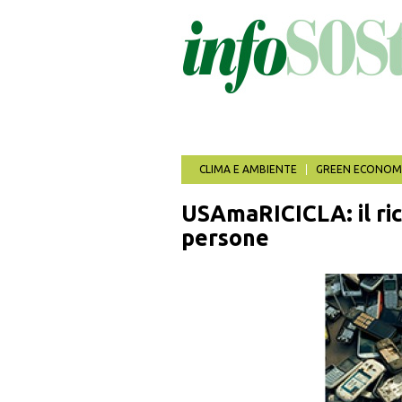
Salta
al
contenuto
principale
CLIMA E AMBIENTE
GREEN ECONOM
USAmaRICICLA: il ric
persone