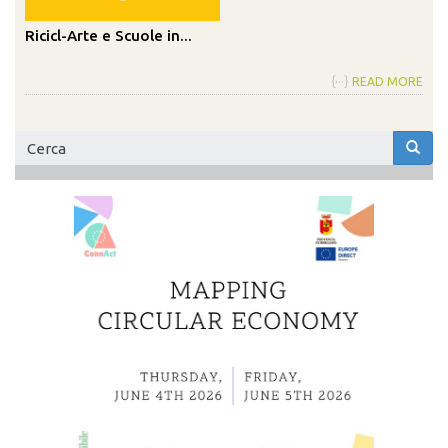
Ricicl-Arte e Scuole in...
{···}
READ MORE
Form
di
Cerca
ricerca