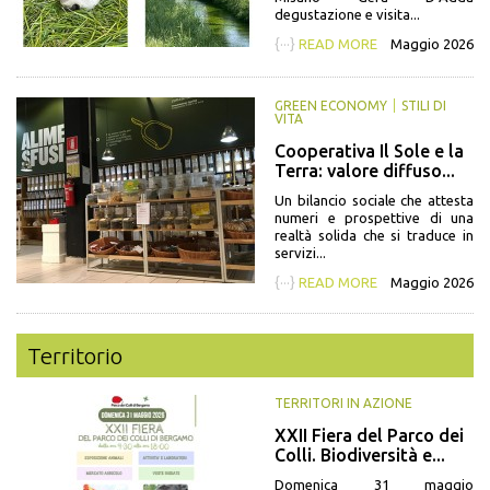
degustazione e visita...
{···}
READ MORE
Maggio 2026
GREEN ECONOMY
STILI DI
VITA
Cooperativa Il Sole e la
Terra: valore diffuso...
Un bilancio sociale che attesta
numeri e prospettive di una
realtà solida che si traduce in
servizi...
{···}
READ MORE
Maggio 2026
Territorio
TERRITORI IN AZIONE
XXII Fiera del Parco dei
Colli. Biodiversità e...
Domenica 31 maggio