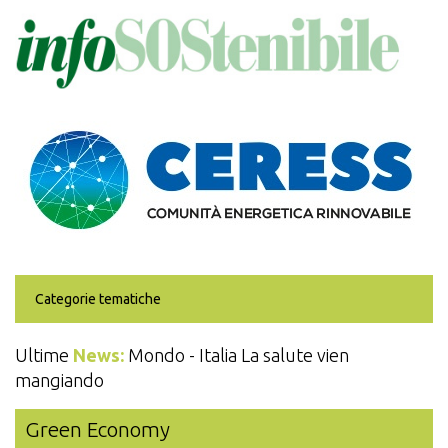
Salta
al
contenuto
principale
Categorie tematiche
Ultime
News:
Mondo - Italia La salute vien
mangiando
Green Economy