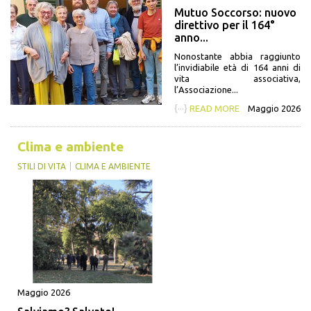
Mutuo Soccorso: nuovo
direttivo per il 164°
anno...
Nonostante abbia raggiunto
l’invidiabile età di 164 anni di
vita associativa,
l’Associazione...
{···}
READ MORE
Maggio 2026
Clima e ambiente
STILI DI VITA
CLIMA E AMBIENTE
Maggio 2026