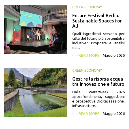
GREEN ECONOMY
Future Festival Berlin.
Sustainable Spaces for
All
Quali ingredienti servono per
città del futuro più sostenibili e
inclusive? Proposte e analisi
dai...
{···}
READ MORE
Maggio 2026
GREEN ECONOMY
Gestire la risorsa acqua
tra innovazione e futuro
Dalla WaterWeek 2026
approfondimenti, suggestioni
e prospettive Digitalizzazione,
infrastrutture...
{···}
READ MORE
Maggio 2026