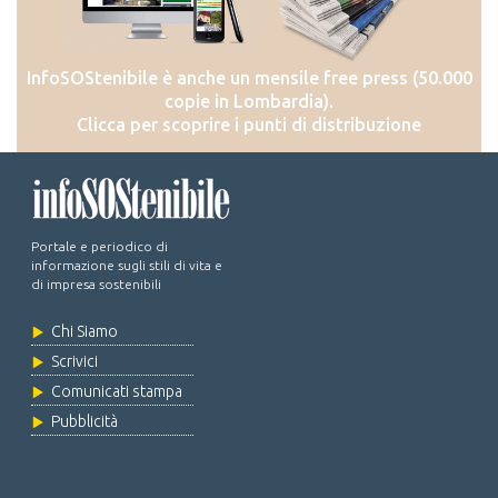
InfoSOStenibile è anche un mensile free press (50.000
copie in Lombardia).
Clicca per scoprire i punti di distribuzione
Portale e periodico di
informazione sugli stili di vita e
di impresa sostenibili
Chi Siamo
Scrivici
Comunicati stampa
Pubblicità