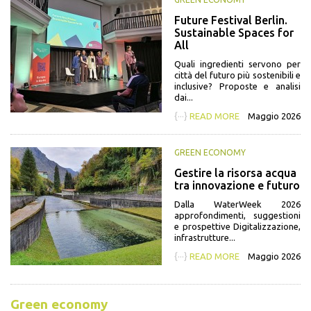
Future Festival Berlin.
Sustainable Spaces for
All
Quali ingredienti servono per
città del futuro più sostenibili e
inclusive? Proposte e analisi
dai...
{···}
READ MORE
Maggio 2026
GREEN ECONOMY
Gestire la risorsa acqua
tra innovazione e futuro
Dalla WaterWeek 2026
approfondimenti, suggestioni
e prospettive Digitalizzazione,
infrastrutture...
{···}
READ MORE
Maggio 2026
Green economy