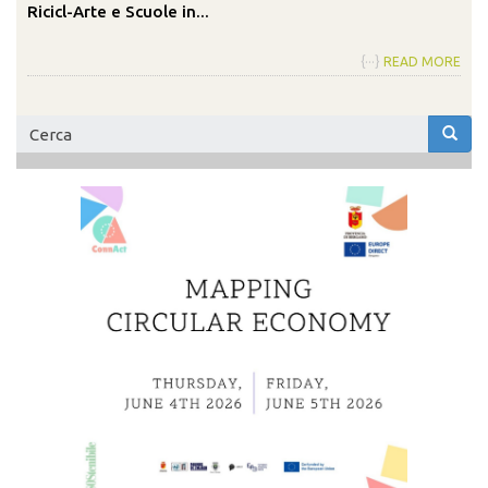
Ricicl-Arte e Scuole in...
{···}
READ MORE
Form
di
Cerca
ricerca