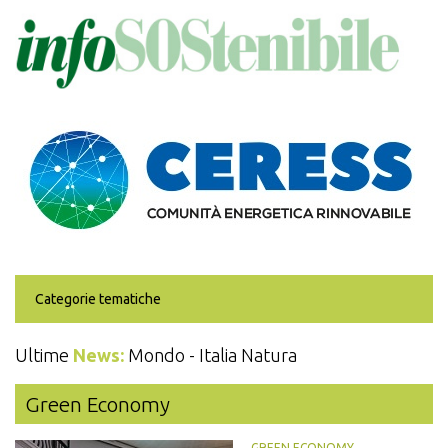
Salta
al
contenuto
principale
Categorie tematiche
Ultime
News:
Mondo - Italia Natura
Green Economy
GREEN ECONOMY