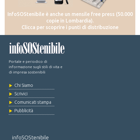
InfoSOStenibile è anche un mensile free press (50.000
copie in Lombardia).
Clicca per scoprire i punti di distribuzione
Portale e periodico di
informazione sugli stili di vita e
di impresa sostenibili
Chi Siamo
Scrivici
Comunicati stampa
Pubblicità
infoSOStenibile