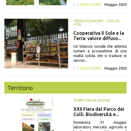
{···}
READ MORE
Maggio 2026
GREEN ECONOMY
STILI DI
VITA
Cooperativa Il Sole e la
Terra: valore diffuso...
Un bilancio sociale che attesta
numeri e prospettive di una
realtà solida che si traduce in
servizi...
{···}
READ MORE
Maggio 2026
Territorio
TERRITORI IN AZIONE
XXII Fiera del Parco dei
Colli. Biodiversità e...
Domenica 31 maggio
laboratori, mercato agricolo e