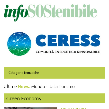
Salta
al
contenuto
principale
Categorie tematiche
Ultime
News:
Mondo - Italia Turismo
Green Economy
GREEN ECONOMY