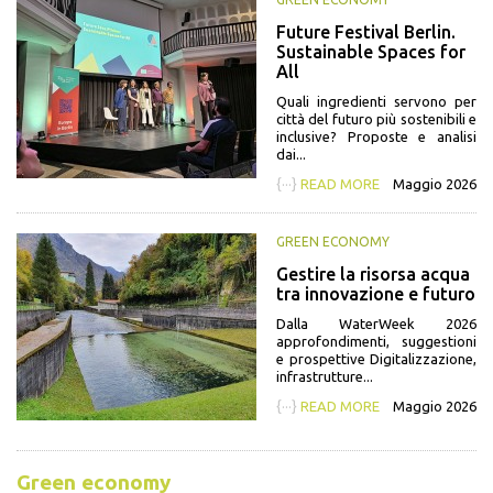
Future Festival Berlin.
Sustainable Spaces for
All
Quali ingredienti servono per
città del futuro più sostenibili e
inclusive? Proposte e analisi
dai...
{···}
READ MORE
Maggio 2026
GREEN ECONOMY
Gestire la risorsa acqua
tra innovazione e futuro
Dalla WaterWeek 2026
approfondimenti, suggestioni
e prospettive Digitalizzazione,
infrastrutture...
{···}
READ MORE
Maggio 2026
Green economy