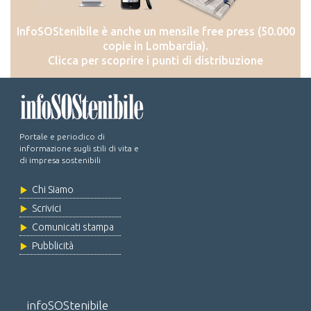
InfoSOStenibile è anche un mensile free press (50.000
copie in Lombardia).
Clicca per scoprire i punti di distribuzione
Portale e periodico di
informazione sugli stili di vita e
di impresa sostenibili
Chi Siamo
Scrivici
Comunicati stampa
Pubblicità
infoSOStenibile