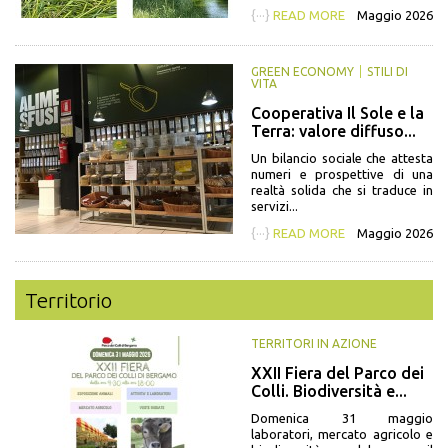
{···}
READ MORE
Maggio 2026
GREEN ECONOMY
STILI DI
VITA
Cooperativa Il Sole e la
Terra: valore diffuso...
Un bilancio sociale che attesta
numeri e prospettive di una
realtà solida che si traduce in
servizi...
{···}
READ MORE
Maggio 2026
Territorio
TERRITORI IN AZIONE
XXII Fiera del Parco dei
Colli. Biodiversità e...
Domenica 31 maggio
laboratori, mercato agricolo e