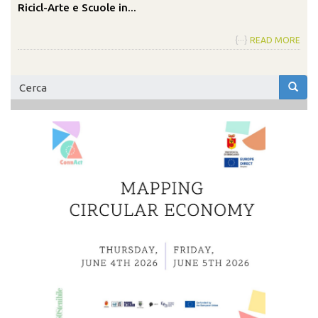
Ricicl-Arte e Scuole in...
{···}
READ MORE
Form
di
Cerca
ricerca